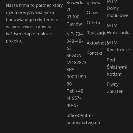
MTM
Koszycka
główna
Nasza firma to partner, który
Domy
21
rozumie wyzwania rynku
O nas
modułowe
33-100
budowlanego i skutecznie
Oferta
Tarnów
MTM
wspiera inwestorów na
Ekotechnika
Realizacje
każdym etapie realizacji
NIP: 734-
projektu.
348-48-
MTM
Aktualności
63
Konstrukcje
Kontakt
REGON:
Pod
121482873
Śnieżnymi
KRS:
Kotłami
00003810
88
Piwny
Tel: +48
Zakątek
14 657-
40-57
office@mtm-
budownictwo.eu