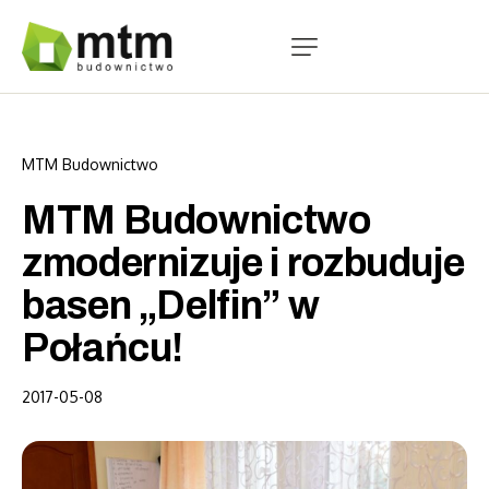
Strona główna
O nas
MTM Budownictwo
Oferta
MTM Budownictwo
Realizacje
zmodernizuje i rozbuduje
Aktualności
basen „Delfin” w
Połańcu!
2017-05-08